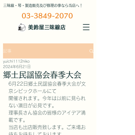
三味線・琴・製造販売及び修理の事なら当店へ！
03-3849-2070
美鈴屋三味線店
記事
yuichi1112niko
2024年6月21日
郷土民謡協会春季大会
6月22日郷土民謡協会春季大会が文
京シビックホールにて
開催されます。今年は以前に見られ
ない演目が必見です。
理事長さん協会の皆様のアイデア満
載です。
当店も出店販売致します。ご来場お
待ちお待ちしております。