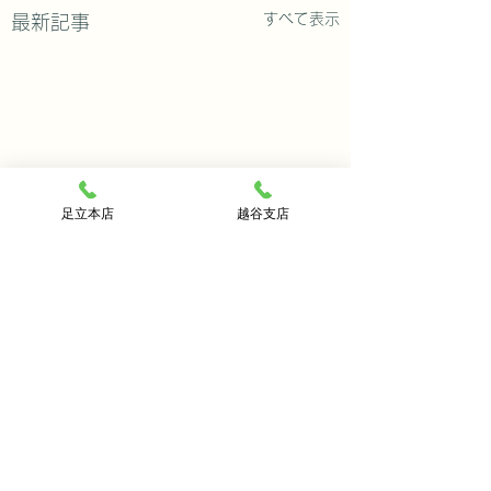
すべて表示
最新記事
足立本店
越谷支店
今月のおすすめ修理
毎日猛暑の中たくさんのお
コメント
問い合わせご来店 ありが
とう御座います。タイミン
津軽三味線のご購
グが合わなかったお客様は