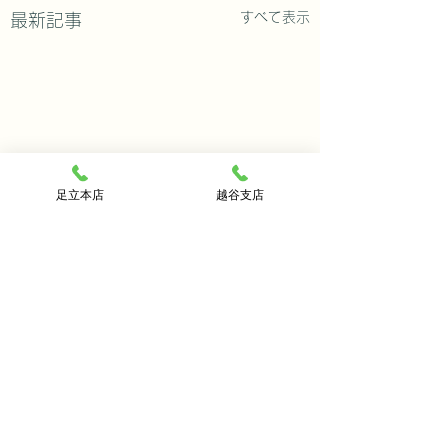
すべて表示
最新記事
足立本店
越谷支店
今月のおすすめ修理
毎日猛暑の中たくさんのお
コメント
問い合わせご来店 ありが
とう御座います。タイミン
津軽三味線のご購
グが合わなかったお客様は