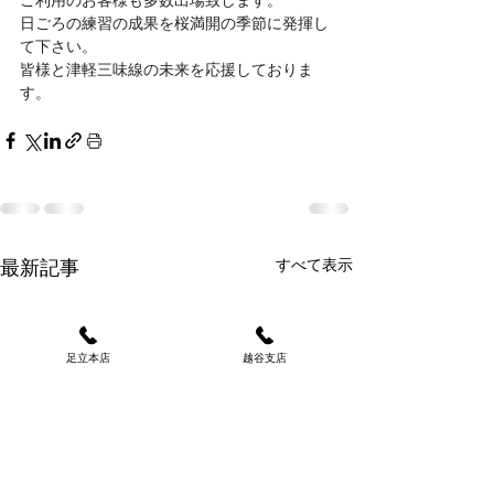
日ごろの練習の成果を桜満開の季節に発揮し
て下さい。
皆様と津軽三味線の未来を応援しておりま
す。
すべて表示
最新記事
今月のおすすめ修理
今月のおすすめ修理
今月のおすすめ修理
足立本店
越谷支店
毎日猛暑の中たくさんのお
毎日猛暑の中たくさんのお
毎日猛暑の中たくさんのお
問い合わせご来店 ありが
問い合わせご来店 ありが
問い合わせご来店 ありが
コメント
訃報
訃報
とう御座います。タイミン
とう御座います。タイミン
とう御座います。タイミン
グが合わなかったお客様は
グが合わなかったお客様は
グが合わなかったお客様は
津軽三味線のご購入
津軽三味線のご購入
秋に開催されるセールをお
秋に開催されるセールをお
秋に開催されるセールをお
コメントを追加…