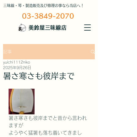
三味線・琴・製造販売及び修理の事なら当店へ！
03-3849-2070
美鈴屋三味線店
記事
yuichi1112niko
2025年9月26日
暑さ寒さも彼岸まで
暑さ寒さも彼岸までと昔から言われ
ますが
ようやく猛暑も落ち着いてきまし