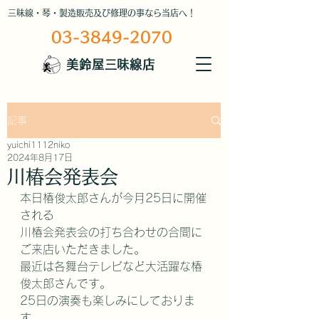
三味線・琴・製造販売及び修理の事なら当店へ！
03-3849-2070
美鈴屋三味線店
記事
yuichi1112niko
2024年8月17日
川椿会発表会
本日椿俊太郎さんが今月25日に開催
される
川椿会発表会の打ち合わせの合間に
ご来店いただきました。
最近は各舞台テレビなど大活躍な椿
俊太郎さんです。
25日の演奏も楽しみにしておりま
す。