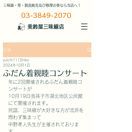
三味線・琴・製造販売及び修理の事なら当店へ！
03-3849-2070
美鈴屋三味線店
記事
yuichi1112niko
2024年10月1日
ふだん着親睦コンサート
年に2回開催されるふだん着親睦コ
ンサートが
10月19日我孫子市湖北地区公民館
にて開催されます。
民謡、三味線が大好きな方が流派を
問わず集まって
中野孝人先生が主催されておりま
す。